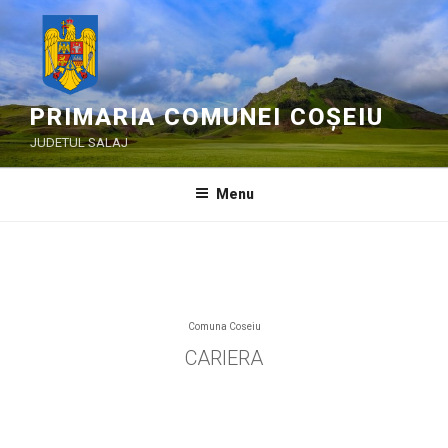
Skip
to
content
PRIMARIA COMUNEI COȘEIU
JUDETUL SALAJ
Menu
Comuna Coseiu
CARIERA