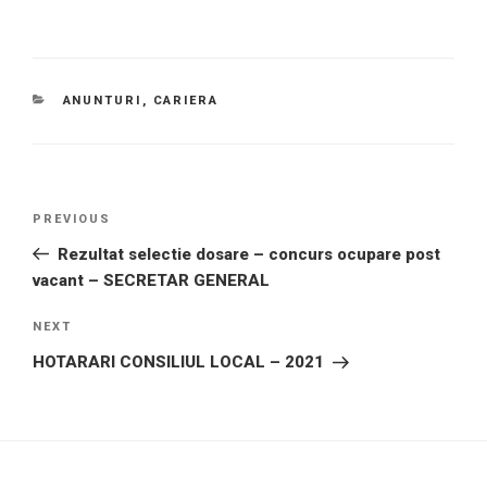
CATEGORIES
ANUNTURI
,
CARIERA
Post
Previous
PREVIOUS
navigation
Post
Rezultat selectie dosare – concurs ocupare post
vacant – SECRETAR GENERAL
Next
NEXT
Post
HOTARARI CONSILIUL LOCAL – 2021