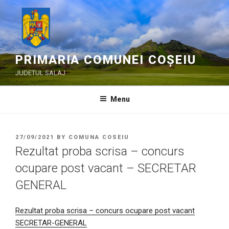
Skip
to
content
PRIMARIA COMUNEI COȘEIU
JUDETUL SALAJ
Menu
POSTED
27/09/2021
BY
COMUNA COSEIU
ON
Rezultat proba scrisa – concurs
ocupare post vacant – SECRETAR
GENERAL
Rezultat proba scrisa – concurs ocupare post vacant
SECRETAR-GENERAL